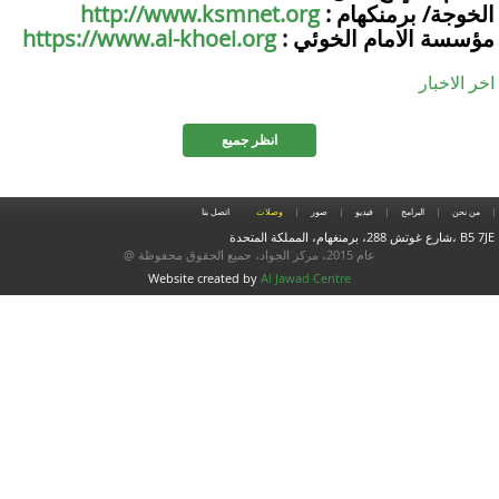
: الخوجة/ برمنكهام
http://www.ksmnet.org
: مؤسسة الامام الخوئي
https://www.al-khoei.org
اخر الاخبار
انظر جميع
من نحن
البرامج
فيديو
صور
وصلات
اتصل بنا
شارع غوتش 288، برمنغهام، المملكة المتحدة، B5 7JE
@ عام 2015، مركز الجواد، جميع الحقوق محفوظة
Website created by
Al Jawad Centre