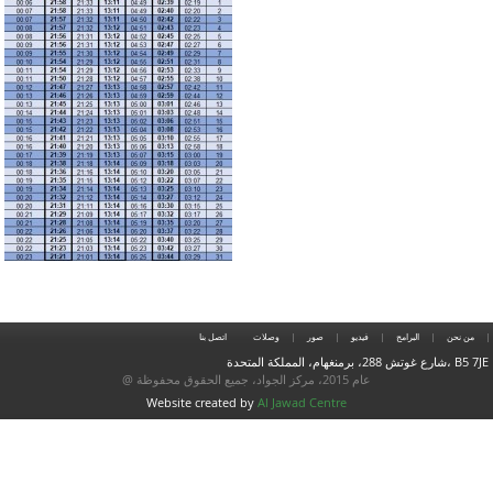
من نحن
البرامج
فيديو
صور
وصلات
اتصل بنا
شارع غوتش 288، برمنغهام، المملكة المتحدة، B5 7JE
@ عام 2015، مركز الجواد، جميع الحقوق محفوظة
Website created by
Al Jawad Centre