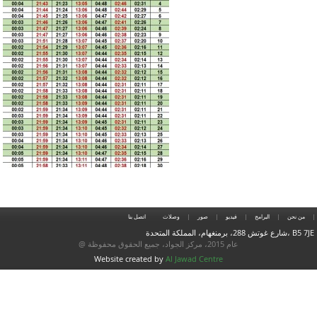
من نحن
البرامج
فيديو
صور
وصلات
اتصل بنا
شارع غوتش 288، برمنغهام، المملكة المتحدة، B5 7JE
@ عام 2015، مركز الجواد، جميع الحقوق محفوظة
Website created by
Al Jawad Centre