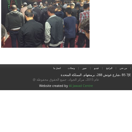
من نحن
البرامج
فيديو
صور
وصلات
اتصل بنا
شارع غوتش 288، برمنغهام، المملكة المتحدة، B5 7JE
@ عام 2015، مركز الجواد، جميع الحقوق محفوظة
Website created by
Al Jawad Centre