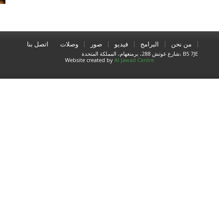
من نحن
البرامج
فيديو
صور
وصلات
اتصل بنا
شارع غوتش 288، برمنغهام، المملكة المتحدة، B5 7JE
Website created by
Al Jawad Centre