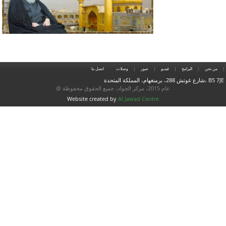
من نحن
البرامج
فيديو
صور
وصلات
اتصل بنا
شارع غوتش 288، برمنغهام، المملكة المتحدة، B5 7JE
@ عام 2015، مركز الجواد، جميع الحقوق محفوظة
Website created by
Al Jawad Centre